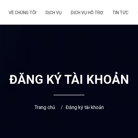
VỀ CHÚNG TÔI
DỊCH VỤ
DỊCH VỤ HỖ TRỢ
TIN TỨC
ĐĂNG KÝ TÀI KHOẢN
Trang chủ
Đăng ký tài khoản