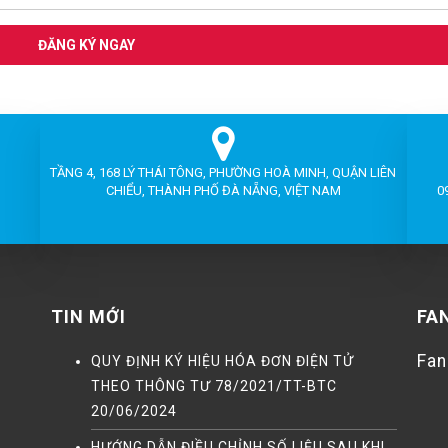
ĐĂNG KÝ NGAY
TẦNG 4, 168 LÝ THÁI TÔNG, PHƯỜNG HOÀ MINH, QUẬN LIÊN
CHIỂU, THÀNH PHỐ ĐÀ NẴNG, VIỆT NAM
0
TIN MỚI
FA
Fa
QUY ĐỊNH KÝ HIỆU HÓA ĐƠN ĐIỆN TỬ
THEO THÔNG TƯ 78/2021/TT-BTC
20/06/2024
HƯỚNG DẪN ĐIỀU CHỈNH SỐ LIỆU SAU KHI