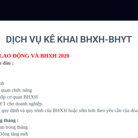
DỊCH VỤ KÊ KHAI BHXH-BHYT
LAO ĐỘNG VÀ BHXH 2020
 đầu :
ịnh
ơ quan chức năng
i nộp cơ quan BHXH
YT cho doanh nghiệp.
ng quy định và quy trình của BHXH hoặc sớm hơn theo yêu cầu của do
g tháng :
ảm trong tháng
 Động tăng mới