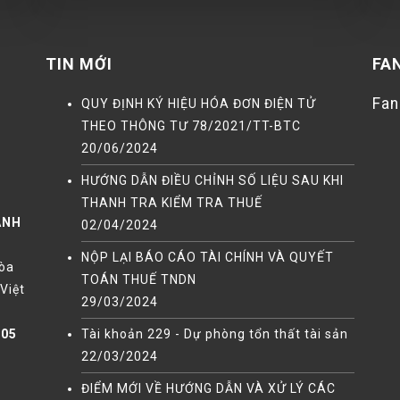
TIN MỚI
FA
Fa
QUY ĐỊNH KÝ HIỆU HÓA ĐƠN ĐIỆN TỬ
THEO THÔNG TƯ 78/2021/TT-BTC
20/06/2024
HƯỚNG DẪN ĐIỀU CHỈNH SỐ LIỆU SAU KHI
THANH TRA KIỂM TRA THUẾ
ANH
02/04/2024
NỘP LẠI BÁO CÁO TÀI CHÍNH VÀ QUYẾT
Hòa
TOÁN THUẾ TNDN
Việt
29/03/2024
905
Tài khoản 229 - Dự phòng tổn thất tài sản
22/03/2024
ĐIỂM MỚI VỀ HƯỚNG DẪN VÀ XỬ LÝ CÁC