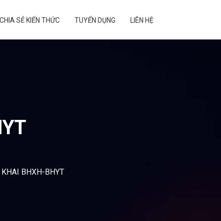
CHIA SẺ KIẾN THỨC
TUYỂN DỤNG
LIÊN HỆ
HYT
Ê KHAI BHXH-BHYT