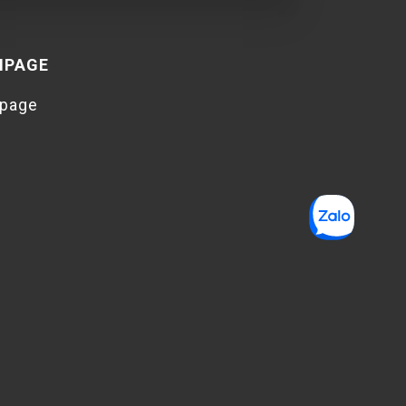
NPAGE
npage