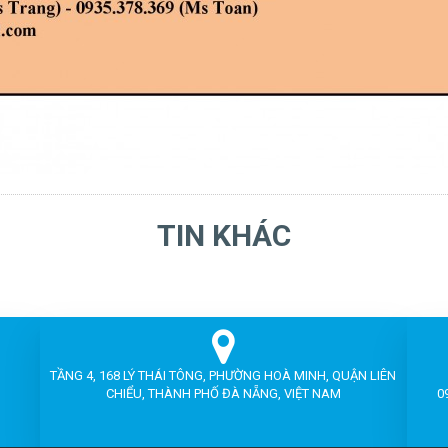
TIN KHÁC
TẦNG 4, 168 LÝ THÁI TÔNG, PHƯỜNG HOÀ MINH, QUẬN LIÊN
CHIỂU, THÀNH PHỐ ĐÀ NẴNG, VIỆT NAM
0