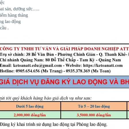
iệc
hai sản, dưỡng sức…..
hiểm hàng tháng
ng lao động
cầu .