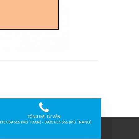
TỔNG ĐÀI TƯ VẤN
935 069 669 (MS TOAN) - 0905 654 656 (MS TRANG)