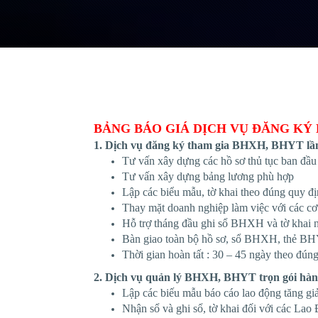
BẢNG BÁO GIÁ DỊCH VỤ ĐĂNG KÝ 
1. Dịch vụ đăng ký tham gia BHXH, BHYT lần
Tư vấn xây dựng các hồ sơ thủ tục ban đầu
Tư vấn xây dựng bảng lương phù hợp
Lập các biểu mẫu, tờ khai theo đúng quy đ
Thay mặt doanh nghiệp làm việc với các c
Hỗ trợ tháng đầu ghi sổ BHXH và tờ kha
Bàn giao toàn bộ hồ sơ, sổ BHXH, thẻ BH
Thời gian hoàn tất : 30 – 45 ngày theo đú
2. Dịch vụ quản lý BHXH, BHYT trọn gói hàn
Lập các biếu mẫu báo cáo lao động tăng gi
Nhận sổ và ghi sổ, tờ khai đối với các Lao