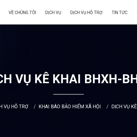
VỀ CHÚNG TÔI
DỊCH VỤ
DỊCH VỤ HỖ TRỢ
TIN TỨC
CH VỤ KÊ KHAI BHXH-B
H VỤ HỖ TRỢ
KHAI BÁO BẢO HIỂM XÃ HỘI
DỊCH VỤ K